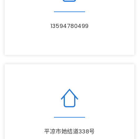
13594780499
平凉市她结道338号