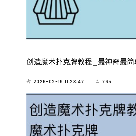
创造魔术扑克牌教程_最神奇最简
2026-02-19 11:28:47
765