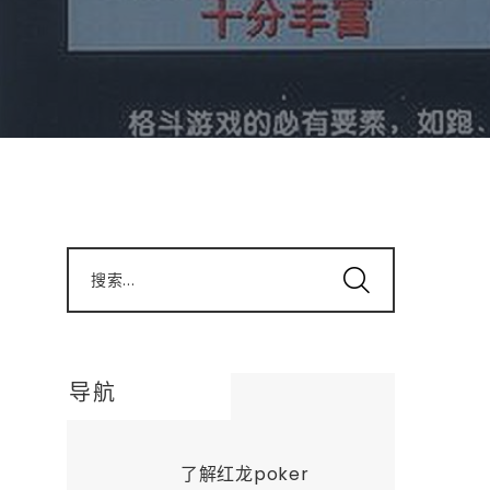
搜索...
导航
了解红龙poker