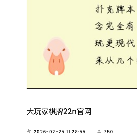
大玩家棋牌22n官网
2026-02-25 11:28:55
750