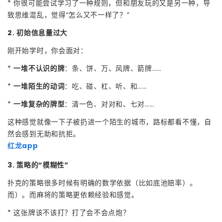
* 你很可能尝试学习了一种规则，但和朋友玩的又是另一种，导
致思维混乱，觉得“怎么又不一样了？”
2. 初始信息量过大
刚开始学时，你会面对：
*
一堆不认识的牌
：条、饼、万、风牌、箭牌……
*
一堆陌生的动词
：吃、碰、杠、听、和……
*
一堆复杂的牌型
：清一色、对对和、七对……
这种感觉就像一下子被扔进一个陌生的城市，路标都看不懂，自
然会感到无助和抗拒。
红龙app
3. 策略的“模糊性”
扑克的策略很多时候有明确的数学依据（比如底池赔率）。
而）。而麻将的策略更依赖经验和感觉。
* 这张牌该不该打？打了会不会点炮？