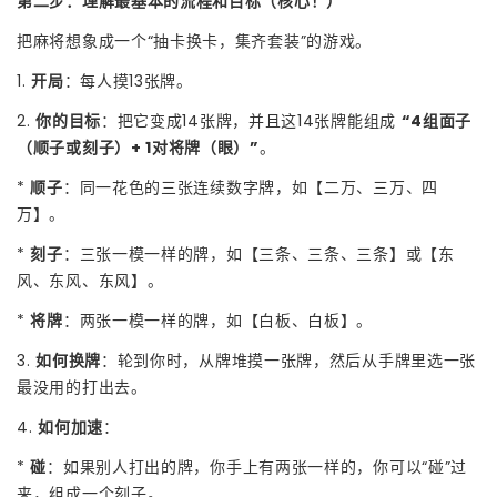
第二步：理解最基本的流程和目标（核心！）
把麻将想象成一个“抽卡换卡，集齐套装”的游戏。
1.
开局
：每人摸13张牌。
2.
你的目标
：把它变成14张牌，并且这14张牌能组成
“4组面子
（顺子或刻子）+ 1对将牌（眼）”
。
*
顺子
：同一花色的三张连续数字牌，如【二万、三万、四
万】。
*
刻子
：三张一模一样的牌，如【三条、三条、三条】或【东
风、东风、东风】。
*
将牌
：两张一模一样的牌，如【白板、白板】。
3.
如何换牌
：轮到你时，从牌堆摸一张牌，然后从手牌里选一张
最没用的打出去。
4.
如何加速
：
*
碰
：如果别人打出的牌，你手上有两张一样的，你可以“碰”过
来，组成一个刻子。