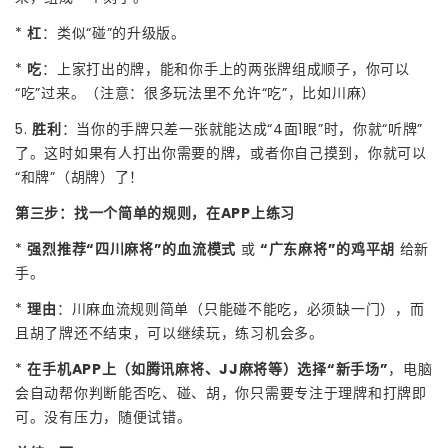
*
杠
：类似“碰”的升级版。
*
吃
：上家打出的牌，能和你手上的两张牌组成顺子，你可以
“吃”过来。（注意：很多玩法里不允许“吃”，比如川麻）
5.
胜利
：当你的手牌只差一张就能达成“4面1眼”时，你就“听牌”
了。这时如果有人打出你需要的牌，或者你自己摸到，你就可以
“和牌”（胡牌）了！
第三步：找一个简单的规则，在APP上练习
*
强烈推荐“四川麻将”的血流模式
或
“广东麻将”的鸡平胡
给新
手。
*
理由
：川麻血流规则简单（只能碰不能吃，必须缺一门），而
且胡了牌还不结束，可以继续玩，练习机会多。
*
在手机APP上（如腾讯麻将、JJ麻将等）选择“新手场”
，电脑
会自动帮你判断能否吃、碰、胡，你只需要专注于理牌和打牌即
可。没有压力，随便试错。