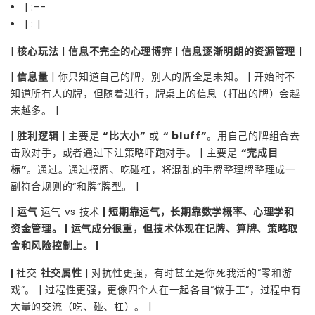
| :--
| : |
|
核心玩法
|
信息不完全的心理博弈
|
信息逐渐明朗的资源管理
|
|
信息量
| 你只知道自己的牌，别人的牌全是未知。 | 开始时不
知道所有人的牌，但随着进行，牌桌上的信息（打出的牌）会越
来越多。 |
|
胜利逻辑
| 主要是
“比大小”
或
“ bluff”
。用自己的牌组合去
击败对手，或者通过下注策略吓跑对手。 | 主要是
“完成目
标”
。通过。通过摸牌、吃碰杠，将混乱的手牌整理牌整理成一
副符合规则的“和牌”牌型。 |
|
运气
运气 vs 技术
| 短期靠运气，长期靠数学概率、心理学和
资金管理。 | 运气成分很重，但技术体现在记牌、算牌、策略取
舍和风险控制上。 |
|
社交
社交属性
| 对抗性更强，有时甚至是你死我活的“零和游
戏”。 | 过程性更强，更像四个人在一起各自“做手工”，过程中有
大量的交流（吃、碰、杠）。 |