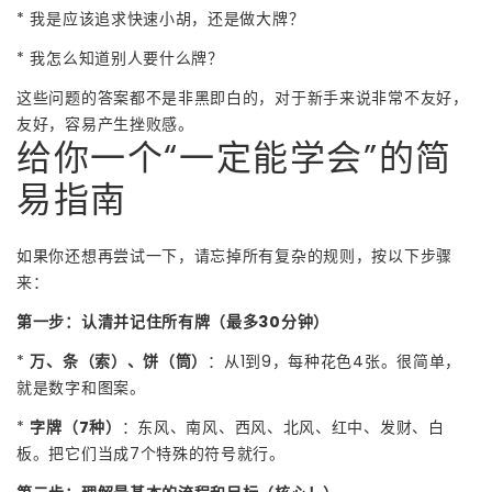
* 我是应该追求快速小胡，还是做大牌？
* 我怎么知道别人要什么牌？
这些问题的答案都不是非黑即白的，对于新手来说非常不友好，
友好，容易产生挫败感。
给你一个“一定能学会”的简
易指南
如果你还想再尝试一下，请忘掉所有复杂的规则，按以下步骤
来：
第一步：认清并记住所有牌（最多30分钟）
*
万、条（索）、饼（筒）
：从1到9，每种花色4张。很简单，
就是数字和图案。
*
字牌（7种）
：东风、南风、西风、北风、红中、发财、白
板。把它们当成7个特殊的符号就行。